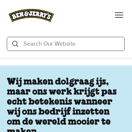
Ga naar de hoofdinhoud
Ga naar voettekst
Zoeken
Search Our Website
Er zijn suggesties beschikbaar als er 3 of meer tekens word
Wij maken dolgraag ijs,
maar ons werk krijgt pas
echt betekenis wanneer
wij ons bedrijf inzetten
om de wereld mooier te