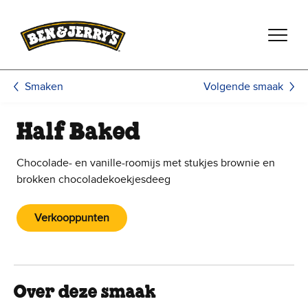
Ga naar de hoofdinhoud
Ga naar voettekst
Volgende smaak
Smaken
Half Baked
Chocolade- en vanille-roomijs met stukjes brownie en
brokken chocoladekoekjesdeeg
Verkooppunten
Over deze smaak