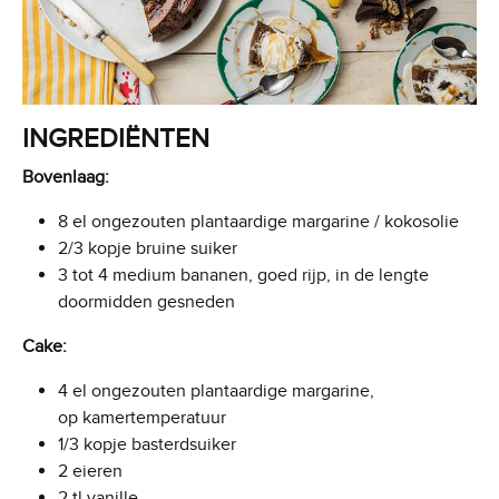
INGREDIËNTEN
Bovenlaag:
8 el ongezouten plantaardige margarine / kokosolie
2/3 kopje bruine suiker
3 tot 4 medium bananen, goed rijp, in de lengte
doormidden gesneden
Cake:
4 el ongezouten plantaardige margarine,
op kamertemperatuur
1/3 kopje basterdsuiker
2 eieren
2 tl vanille