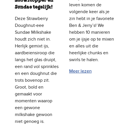
Showstopper en
leven komen de
Sundae tegelijk!
volgende keer als je
Deze Strawberry
zin hebt in je favoriete
Doughnut‑eee
Ben & Jerry’s! We
Sundae Milkshake
hebben 10 manieren
houdt zich niet in.
om je ijsje op te mixen
Herlijk gemixt ijs,
en alles uit die
aardbeiensiroop die
heerlijke chunks en
langs het glas druipt,
swirls te halen.
een rand vol sprinkles
Meer lezen
en een doughnut die
trots bovenop zit.
Groot, bold en
gemaakt voor
momenten waarop
een gewone
milkshake gewoon
niet genoeg is.