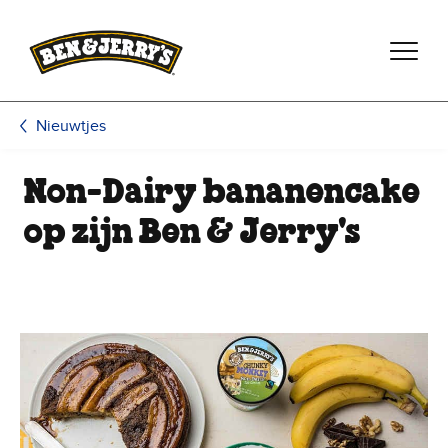
Ga naar de hoofdinhoud
Ga naar voettekst
Nieuwtjes
Non-Dairy bananencake
op zijn Ben & Jerry's