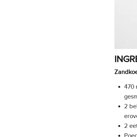
INGR
Zandkoe
470
gesm
2 be
erov
2 ee
Poed