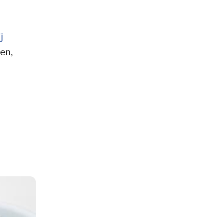
j
en,