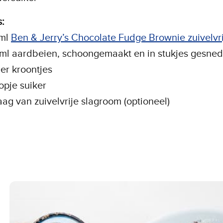
:
 ml
Ben & Jerry’s Chocolate Fudge Brownie zuivelvri
ml aardbeien, schoongemaakt en in stukjes gesned
er kroontjes
kopje suiker
aag van zuivelvrije slagroom (optioneel)