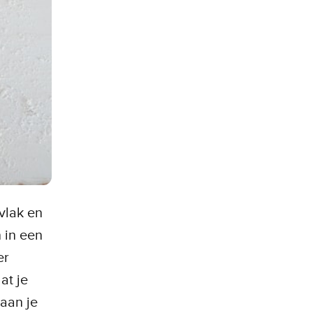
vlak en
 in een
er
at je
aan je