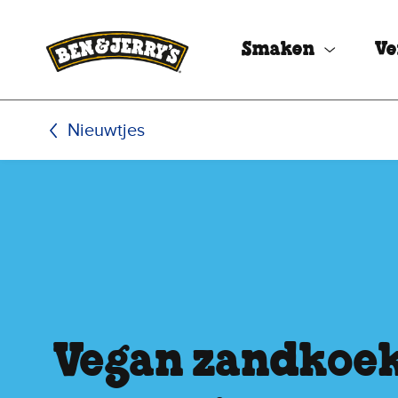
Ga naar de hoofdinhoud
Ga naar voettekst
Smaken
Ve
Nieuwtjes
Vegan zandkoek