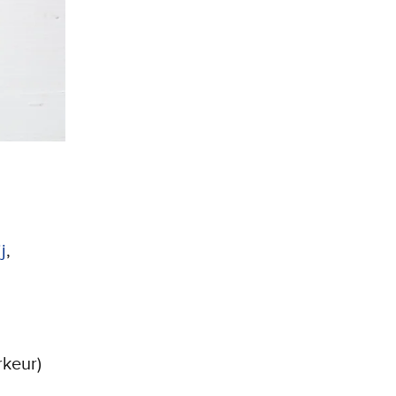
j
,
rkeur)