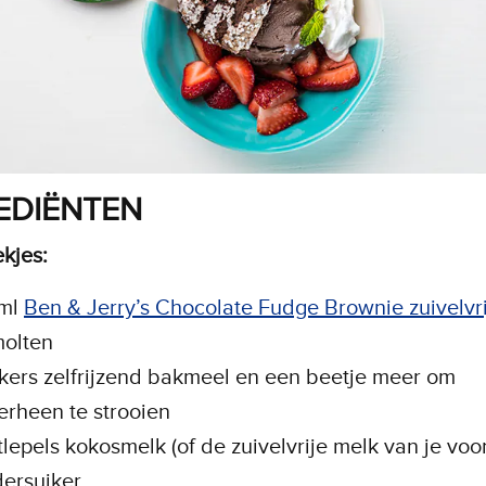
EDIËNTEN
kjes:
 ml
Ben & Jerry’s Chocolate Fudge Brownie zuivelvri
olten
kers zelfrijzend bakmeel en een beetje meer om
erheen te strooien
tlepels kokosmelk (of de zuivelvrije melk van je voo
ersuiker