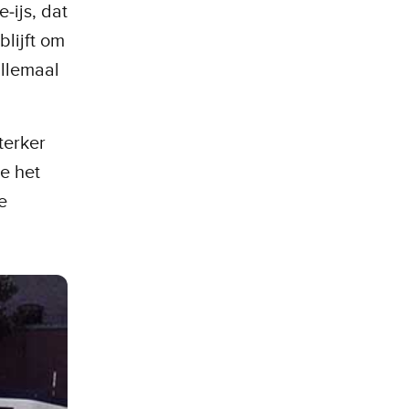
‑ijs, dat
blijft om
allemaal
terker
e het
e