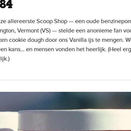
984
nze allereerste Scoop Shop — een oude benzinepom
ington, Vermont (VS) — stelde een anonieme fan vo
ken cookie dough door ons Vanilla ijs te mengen. 
een kans… en mensen vonden het heerlijk. (Heel er
ijk.)