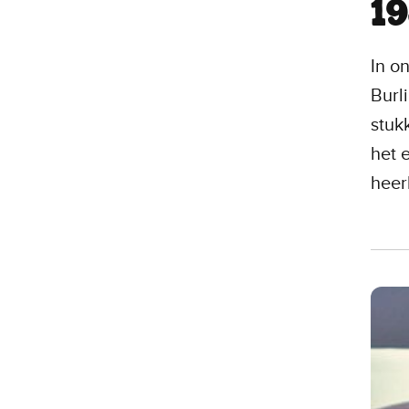
1
In o
Burl
stuk
het 
heerl