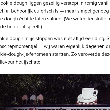
cookie dough liggen gezellig verstopt in romig vanille
elf al behoorlijk euforisch is — maar simpel genoeg 
e dough écht te laten shinen. (We weten tenslotte 
 de hoofdrol speelt.)
kie dough in ijs stoppen was niet altijd een ding. S
pschepmomentje! — wij waren eigenlijk degenen di
kie‑dough‑ijs‑fenomeen startten. Zo veroverde dez
flavour het ijschap: