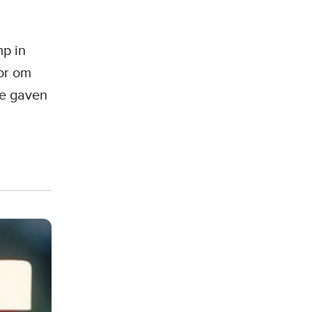
p in
or om
We gaven
g