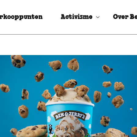
rkooppunten
Activisme
Over Be