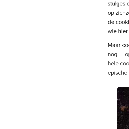
stukjes 
op zichz
de cooki
wie hier
Maar coo
nog — o
hele coo
epische 