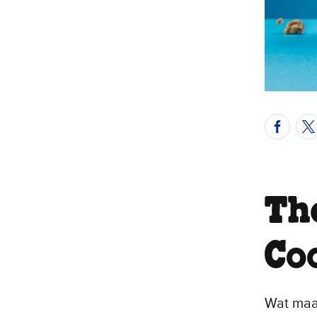
Th
Co
Wat ma