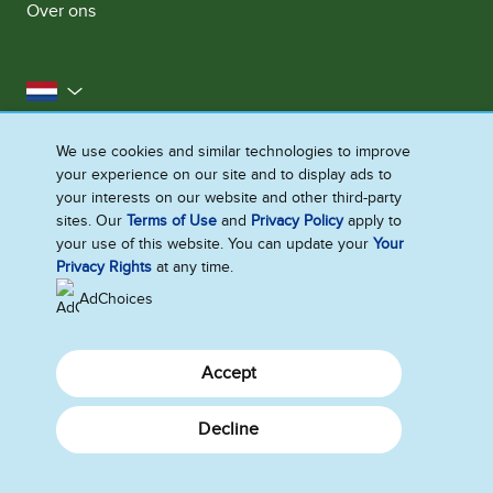
Over ons
Nederland
Toegankelijkheid
Neem contact met ons op
We use cookies and similar technologies to improve
your experience on our site and to display ads to
Cookieverklaring
Privacyverklaring
your interests on our website and other third-party
Gebruiksvoorwaarden
Sitemap
sites. Our
Terms of Use
and
Privacy Policy
apply to
your use of this website. You can update your
Your
Creëer je ervaring
Privacy Rights
at any time.
AdChoices
Accept
Decline