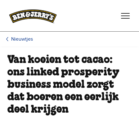
Ga naar de hoofdinhoud
Ga naar voettekst
Nieuwtjes
Van koeien tot cacao:
ons linked prosperity
business model zorgt
dat boeren een eerlijk
deel krijgen