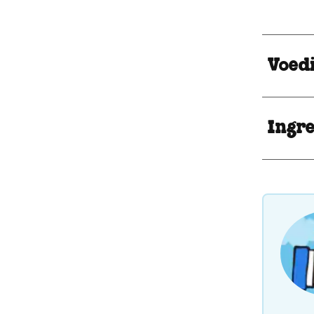
Voed
Ingr