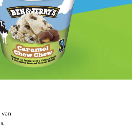
n van
s,