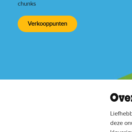
chunks
Verkooppunten
Ove
Liefheb
deze onw