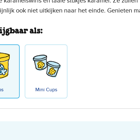
e karamelswirls en taaie stukjes karamel. Ze zullen
jnlijk ook niet uitkijken naar het einde. Genieten m
ijgbaar als:
bs
Mini Cups
mel Chew Chew Origineel 