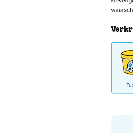
kleverig
waarschi
Verkr
Tu
Cara