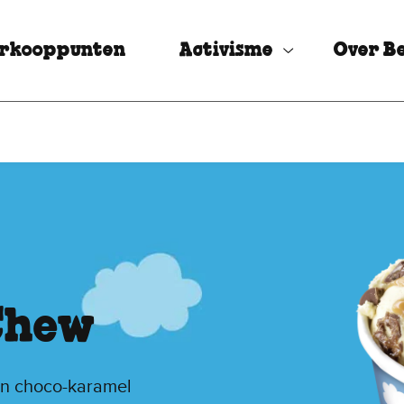
rkooppunten
Activisme
Over Be
Chew
en choco-karamel