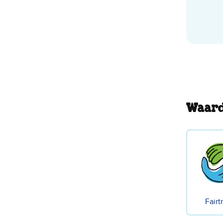
Waard
Fairt