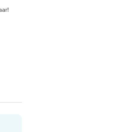
aar!
ijs - Pint flavor-gallery