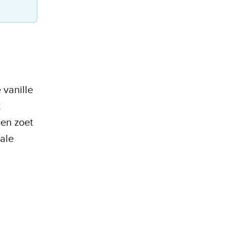
 vanille
t
een zoet
ale