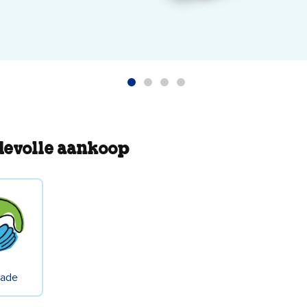
evolle aankoop
rade