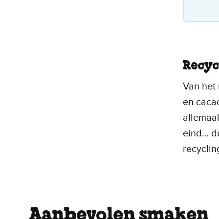
Recyc
Van het 
en cacao
allemaal
eind… du
recyclin
Aanbevolen smaken