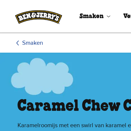
Ga naar de hoofdinhoud
Ga naar voettekst
Smaken
Ve
Smaken
Caramel Chew 
Karamelroomijs met een swirl van karamel 