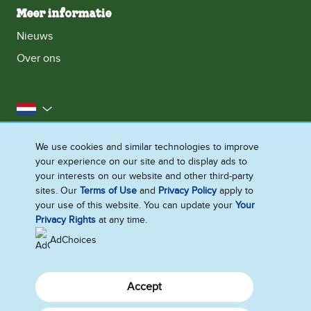
Meer informatie
Nieuws
Over ons
Nederland
Toegankelijkheid
Neem contact met ons op
We use cookies and similar technologies to improve
your experience on our site and to display ads to
Cookieverklaring
Privacyverklaring
your interests on our website and other third-party
Gebruiksvoorwaarden
Sitemap
sites. Our
Terms of Use
and
Privacy Policy
apply to
your use of this website. You can update your
Your
Creëer je ervaring
Privacy Rights
at any time.
AdChoices
Accept