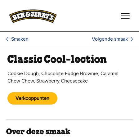
Ga naar de hoofdinhoud
Ga naar voettekst
Volgende smaak
Smaken
Classic Cool-lection
Cookie Dough, Chocolate Fudge Brownie, Caramel
Chew Chew, Strawberry Cheesecake
Verkooppunten
Over deze smaak