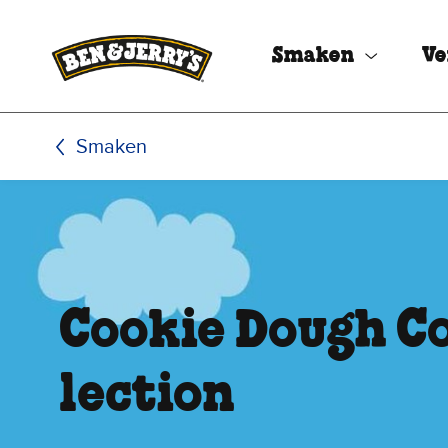
Ga naar de hoofdinhoud
Ga naar voettekst
Smaken
Ve
Smaken
Cookie Dough C
lection