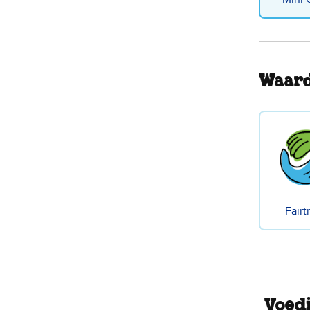
Waard
Fairt
Voed