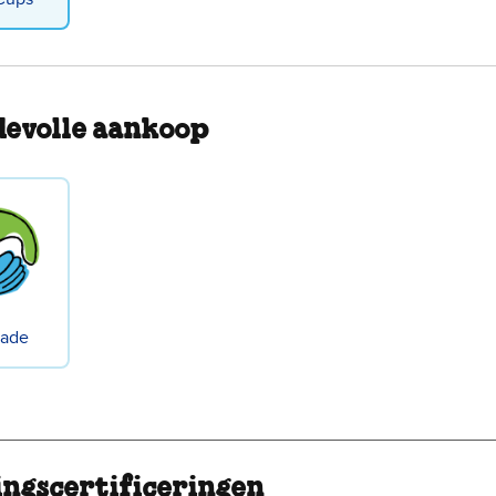
evolle aankoop
rade
ingscertificeringen