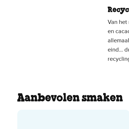
Recyc
Van het 
en cacao
allemaal
eind… du
recyclin
Aanbevolen smaken