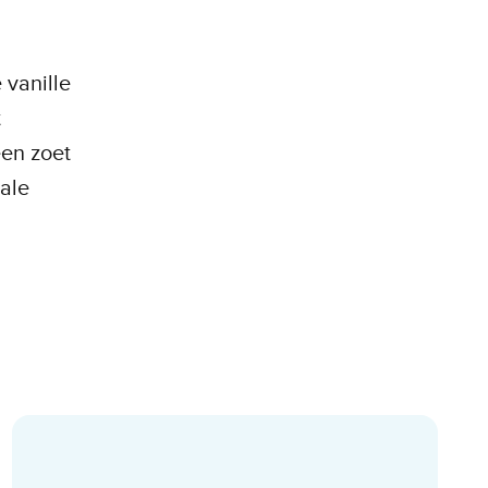
 vanille
t
een zoet
ale