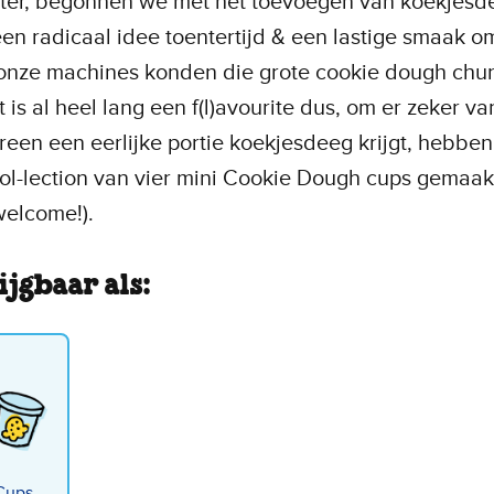
 eter, begonnen we met het toevoegen van koekjesd
(een radicaal idee toentertijd & een lastige smaak o
onze machines konden die grote cookie dough chun
t is al heel lang een f(l)avourite dus, om er zeker van
reen een eerlijke portie koekjesdeeg krijgt, hebbe
l-lection van vier mini Cookie Dough cups gemaak
welcome!).
ijgbaar als:
Cups