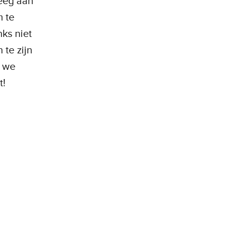
eeg aan
m te
ks niet
 te zijn
n we
t!