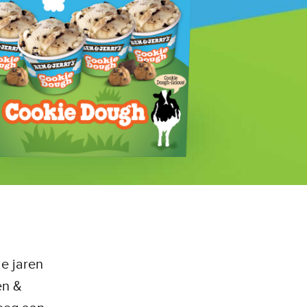
e jaren
en &