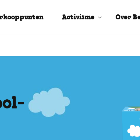
rkooppunten
Activisme
Over Be
ool-