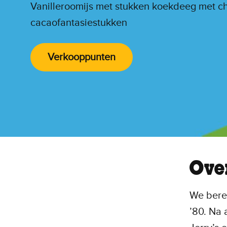
Vanilleroomijs met stukken koekdeeg met c
cacaofantasiestukken
Verkooppunten
Ove
We berei
’80. Na 