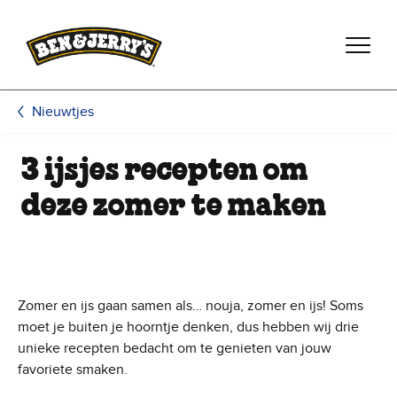
Ga naar de hoofdinhoud
Ga naar voettekst
Nieuwtjes
3 ijsjes recepten om
deze zomer te maken
Zomer en ijs gaan samen als… nouja, zomer en ijs! Soms
moet je buiten je hoorntje denken, dus hebben wij drie
unieke recepten bedacht om te genieten van jouw
favoriete smaken.