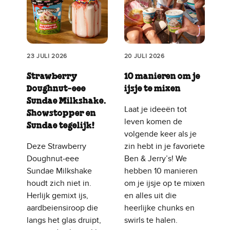
23 JULI 2026
20 JULI 2026
Strawberry
10 manieren om je
Doughnut‑eee
ijsje te mixen
Sundae Milkshake.
Laat je ideeën tot
Showstopper en
leven komen de
Sundae tegelijk!
volgende keer als je
Deze Strawberry
zin hebt in je favoriete
Doughnut‑eee
Ben & Jerry’s! We
Sundae Milkshake
hebben 10 manieren
houdt zich niet in.
om je ijsje op te mixen
Herlijk gemixt ijs,
en alles uit die
aardbeiensiroop die
heerlijke chunks en
langs het glas druipt,
swirls te halen.