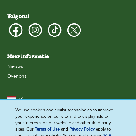
Volg ons!
Meer informatie
Nieuws
Over ons
Nederland
We use cookies and similar technologies to improve
Toegankelijkheid
Neem contact met ons op
your experience on our site and to display ads to
Cookieverklaring
Privacyverklaring
your interests on our website and other third-party
sites. Our
Terms of Use
and
Privacy Policy
apply to
Gebruiksvoorwaarden
Sitemap
your use of this website. You can update your
Your